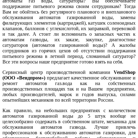
автоматы газ воды, сатураторы? Вы обеспечиваете
поддержание питьевого режима своим сотрудникам? Тогда
Вам не обойтись без регулярного планового и внепланового
обслуживания автоматов газированной воды, замены
фильтрующих элементов (картриджей), катушек соленоидных
клапанов, баллонов с углекислотой, их заправкой, перевозкой
и так далее. А стоит ли вспоминать о запасных частях к
автоматам газводы, их заказе, закупке, диагностике
сатураторов (автоматов газированной воды)? А жалобы
сотрудников из горячих цехов об отсутствии поддержания
питьевого режима в летний период, сломанный сатуратор?
Все эти вопросы наше предприятие готово взять на себя.
Сервисный центр производственной компании
VendShop
(ООО «Вендпром»)
предлагает качественное обслуживание и
ремонт автоматов газ.вода как на собственных
производственных площадях так и на Вашем предприятии,
любых производителей, марок и годов выпуска, силами
опытнейших механиков по всей территории России.
Как правило, на небольших предприятиях с количеством
автоматов газированной воды до 5 штук вообще не
целесообразно содержать в собственном штате, механика для
обслуживания автоматов газвода. Лучше привлечь
профессионалов к обслуживанию автоматов газировки, для