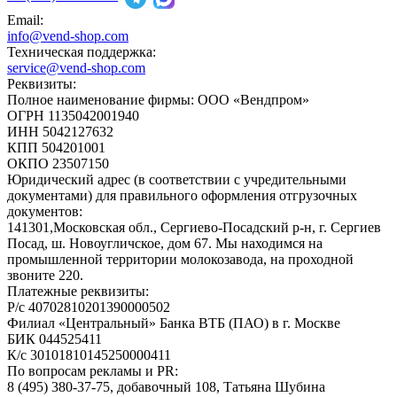
Email:
info@vend-shop.com
Техническая поддержка:
service@vend-shop.com
Реквизиты:
Полное наименование фирмы: ООО «Вендпром»
ОГРН 1135042001940
ИНН 5042127632
КПП 504201001
ОКПО 23507150
Юридический адрес (в соответствии с учредительными
документами) для правильного оформления отгрузочных
документов:
141301,Московская обл., Сергиево-Посадский р-н, г. Сергиев
Посад, ш. Новоугличское, дом 67. Мы находимся на
промышленной территории молокозавода, на проходной
звоните 220.
Платежные реквизиты:
Р/с 40702810201390000502
Филиал «Центральный» Банка ВТБ (ПАО) в г. Москве
БИК 044525411
К/с 30101810145250000411
По вопросам рекламы и PR:
8 (495) 380-37-75, добавочный 108, Татьяна Шубина