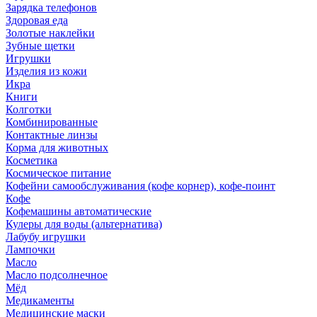
Зарядка телефонов
Здоровая еда
Золотые наклейки
Зубные щетки
Игрушки
Изделия из кожи
Икра
Книги
Колготки
Комбинированные
Контактные линзы
Корма для животных
Косметика
Космическое питание
Кофейни самообслуживания (кофе корнер), кофе-поинт
Кофе
Кофемашины автоматические
Кулеры для воды (альтернатива)
Лабубу игрушки
Лампочки
Масло
Масло подсолнечное
Мёд
Медикаменты
Медицинские маски