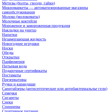
Метизы (болты, гвозди, гайки)
Микромаркеты — автоматизированные магазины
самообслуживания
Молоко (молокоматы)
Молочные коктейли
Мороженое и замороженная продукция
Накладки на унитаз
Напитки
Незамерзающая жидкость
Новогодние игрушки
Носки
Обеды
Открытки
Парфюмерия
Питьевая вода
Подарочные сертификаты
Постаматы
Презервативы
Ручки и карандаши
Санитайзеры (антисептические или антибактериальлье гели)
Семечки
Сигареты
Снеки
Спиннеры
Спортивное питание